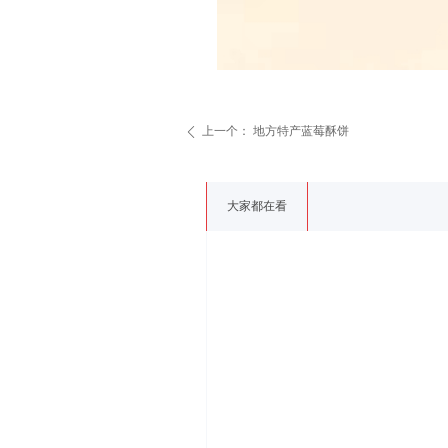
上一个：
地方特产蓝莓酥饼
ꄴ
大家都在看