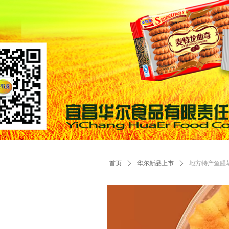
首页
ꄲ
华尔新品上市
ꄲ
地方特产鱼腥